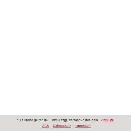
*Die Preise gelten inkl. MWST zzgl. Versandkosten gem.
Preisliste
|
AGB
|
Datenschutz
|
Impressum