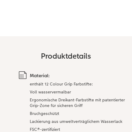
CEWE FOTOBUCH per PDF
Zubehör
Zubehör
Produktdetails
Material:
enthält 12 Colour Grip Farbstifte:
Voll wasservermalbar
Ergonomische Dreikant-Farbstifte mit patentierter
Grip-Zone für sicheren Griff
Bruchgeschützt
Lackierung aus umweltverträglichem Wasserlack
FSC®-zertifiziert