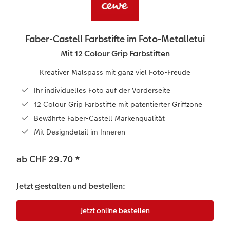
en
Personalisierter Schuber
Nature Prints
Photo Streetmap Poster
Weitere Anlässe
Spiele
Silikonhüllen
Wandkalender mit Design
Zum Geburtstag
Hochzeit
Erinnerungstasche
Premium Poster
Fotocollage
Klappkarten
Schule & Büro
Kunststoffhüllen
Wandkalender A4
Muttertagsgeschenke
Jahrbuch
Faber-Castell Farbstifte im Foto-Metalletui
CEWE FOTOBUCH Kids
Fotosets
hexxas
Fotokarten
Haustiere
Lederhüllen
Wandkalender A4 Panorama
Geschenke zum Abschied
Kundengeschichten
Mit 12 Colour Grip Farbstiften
 & App
Kreativer Malspass mit ganz viel Foto-Freude
Einband mit Leder und Leinen
Fotosticker
Acrylglas
Postkarten
Holzhülle
Wandkalender A3
Fotogeschenke zum Osterfest
Faber-Castell
Ihr individuelles Foto auf der Vorderseite
Erste Schritte
Zubehör
Alu Dibond
Einzelkarten im Direktversand
Art Prints
Handykette
Tischkalender Quadratisch
für Brautpaare
12 Colour Grip Farbstifte mit patentierter Griffzone
Bewährte Faber-Castell Markenqualität
Bestellwege
Foto auf Holz
Foto-Geschenkbox
Mit Design
Zubehör
für den JGA
Mit Designdetail im Inneren
Webinare
Gallery Print
Geschenkidee
ab CHF 29.70
*
Kundenbeispiele
Hartschaum
CEWE Geschenkgutschein
Jetzt gestalten und bestellen:
Kundengeschichten
Mehrteiler
Foto-Leckerlidose
Coffeetable Book «Art Collection»
Wandgestaltung
Neuheiten