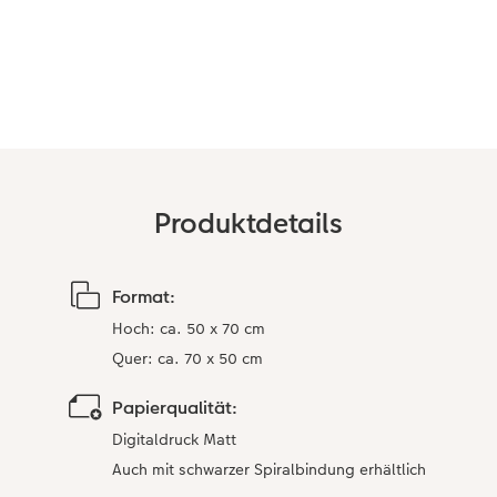
CEWE FOTOBUCH per PDF
Zubehör
Zubehör
Produktdetails
Format:
Hoch: ca. 50 x 70 cm
Quer: ca. 70 x 50 cm
Papierqualität:
Digitaldruck Matt
Auch mit schwarzer Spiralbindung erhältlich