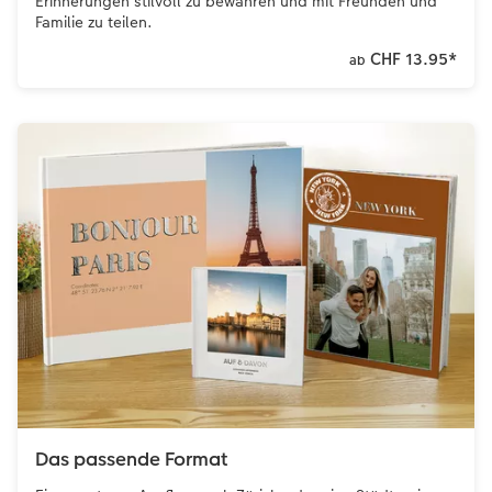
Erinnerungen stilvoll zu bewahren und mit Freunden und
Familie zu teilen.
CEWE FOTOBUCH per PDF
Zubehör
CHF 13.95
*
ab
Zubehör
Das passende Format