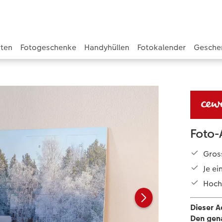
rten
Fotogeschenke
Handyhüllen
Fotokalender
Gesche
Foto-
Gross
Je ei
Hochw
Dieser A
Den gena