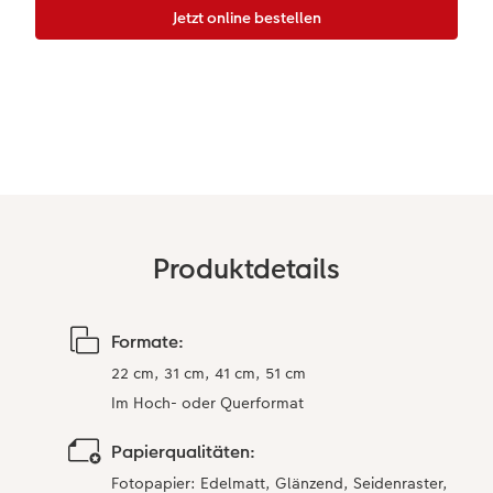
CEWE FOTOBUCH per PDF
Zubehör
Zubehör
Produktdetails
Formate:
22 cm, 31 cm, 41 cm, 51 cm ​
Im Hoch- oder Querformat
Papierqualitäten:
Fotopapier: Edelmatt, Glänzend, Seidenraster,