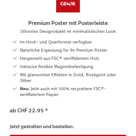
en
Personalisierter Schuber
Nature Prints
Photo Streetmap Poster
Weitere Anlässe
Spiele
Silikonhüllen
Wandkalender mit Design
Zum Geburtstag
Hochzeit
Erinnerungstasche
Premium Poster
Fotocollage
Klappkarten
Schule & Büro
Kunststoffhüllen
Wandkalender A4
Muttertagsgeschenke
Jahrbuch
Premium Poster mit Posterleiste
CEWE FOTOBUCH Kids
Fotosets
hexxas
Fotokarten
Haustiere
Lederhüllen
Wandkalender A4 Panorama
Geschenke zum Abschied
Kundengeschichten
Stilvolles Designobjekt im minimalistischen Look
 & App
Im Hoch- und Querformat verfügbar
Einband mit Leder und Leinen
Fotosticker
Acrylglas
Postkarten
Faber-Castell
Holzhülle
Wandkalender A3
Fotogeschenke zum Osterfest
Natürliche Ergänzung für Ihr Premium Poster
Hergestellt aus FSC®-zertifiziertem Holz
Erste Schritte
Zubehör
Alu Dibond
Einzelkarten im Direktversand
Art Prints
Handykette
Tischkalender Quadratisch
für Brautpaare
Inklusive flexible Magnetbefestigung
Mit glanzvollen Effekten in Gold, Roségold oder
Bestellwege
Foto auf Holz
Foto-Geschenkbox
Mit Design
Zubehör
für den JGA
Silber
Neu:
Jetzt auch mit 100% recyceltem FSC®-
Webinare
Gallery Print
Geschenkidee
zertifiziertem Papier
Kundenbeispiele
Hartschaum
CEWE Geschenkgutschein
ab CHF 22.95
*
Kundengeschichten
Mehrteiler
Foto-Leckerlidose
Jetzt gestalten und bestellen:
Coffeetable Book «Art Collection»
Wandgestaltung
Neuheiten