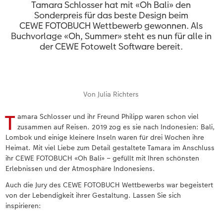
en
Personalisierter Schuber
Nature Prints
Photo Streetmap Poster
Weitere Anlässe
Spiele
Silikonhüllen
Wandkalender mit Design
Zum Geburtstag
Hochzeit
Tamara Schlosser hat mit «Oh Bali» den
Sonderpreis für das beste Design beim
CEWE FOTOBUCH Wettbewerb gewonnen. Als
Erinnerungstasche
Premium Poster
Fotocollage
Klappkarten
Schule & Büro
Kunststoffhüllen
Wandkalender A4
Muttertagsgeschenke
Jahrbuch
Buchvorlage «Oh, Summer» steht es nun für alle in
der CEWE Fotowelt Software bereit.
CEWE FOTOBUCH Kids
Fotosets
hexxas
Fotokarten
Haustiere
Lederhüllen
Wandkalender A4 Panorama
Geschenke zum Abschied
Kundengeschichten
 & App
Einband mit Leder und Leinen
Fotosticker
Acrylglas
Postkarten
Faber-Castell
Holzhülle
Wandkalender A3
Fotogeschenke zum Osterfest
Von Julia Richters
Erste Schritte
Zubehör
Alu Dibond
Einzelkarten im Direktversand
Art Prints
Handykette
Tischkalender Quadratisch
für Brautpaare
T
amara Schlosser und ihr Freund Philipp waren schon viel
Bestellwege
Foto auf Holz
Foto-Geschenkbox
Mit Design
Zubehör
für den JGA
zusammen auf Reisen. 2019 zog es sie nach Indonesien: Bali,
Lombok und einige kleinere Inseln waren für drei Wochen ihre
Webinare
Gallery Print
Geschenkidee
Heimat. Mit viel Liebe zum Detail gestaltete Tamara im Anschluss
ihr CEWE FOTOBUCH «Oh Bali» – gefüllt mit Ihren schönsten
Erlebnissen und der Atmosphäre Indonesiens.
Kundenbeispiele
Hartschaum
CEWE Geschenkgutschein
Auch die Jury des CEWE FOTOBUCH Wettbewerbs war begeistert
Kundengeschichten
Mehrteiler
Foto-Leckerlidose
von der Lebendigkeit ihrer Gestaltung. Lassen Sie sich
inspirieren:
Coffeetable Book «Art Collection»
Wandgestaltung
Neuheiten