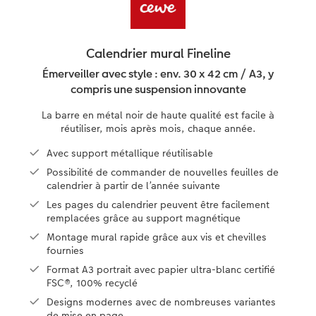
eaux
Étui personnalisé
Tirages photo sur papier recyclé
Affiche carte personnalisée
Autres occasions
Jeux
Coques en silicone
Calendriers muraux avec design
pour l’anniversaire
Mariage
Pochette souvenirs
Poster premium
Pêle-mêle
Cartes à rabat
École et bureau
Coques en polycarbonate
Calendrier mural A4
Cadeaux de fête des mères
Livre de l’année
Calendrier mural Fineline
LIVRE PHOTO CEWE Bébé
Lot de photos
hexxas
Cartes photo
Animaux de compagnie
Coques en cuir
Calendrier mural A4 Panorama
Cadeaux pour le départ
Témoignages
Émerveiller avec style : env. 30 x 42 cm / A3, y
 & App
compris une suspension innovante
Couverture en cuir et en lin
Autocollants photo
Photo sous plexi
Cartes postales
Faber-Castell
Coques en bois
Calendrier mural A3
Cadeaux photo pour Pâques
La barre en métal noir de haute qualité est facile à
réutiliser, mois après mois, chaque année.
Premières étapes
Accessoires
Photo sur alu-dibond
Carte à l’unité
Tirages créatifs
Coques avec cordon
Calendrier de bureau carré
pour les jeunes mariés
Avec support métallique réutilisable
Possibilité de commander de nouvelles feuilles de
Possibilités de commande
Photo sur bois
Boîte cadeau photo
Avec design
Accessoires
pour l’EVJF
calendrier à partir de l’année suivante
Les pages du calendrier peuvent être facilement
Exemples
Tableau photo Prestige
Idées de cadeaux
remplacées grâce au support magnétique
Montage mural rapide grâce aux vis et chevilles
Témoignages clients
Photo sur carton mousse
Carte cadeau CEWE
fournies
Format A3 portrait avec papier ultra-blanc certifié
Coffeetable Book «Art Collection»
Multi-déco
Boîte à friandises personnalisée
FSC®, 100% recyclé
Designs modernes avec de nombreuses variantes
Accessoires
Conseils décoration murale
Nouveautés
de mise en page