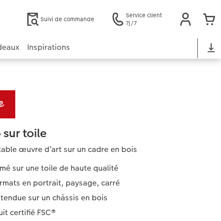
Service client
Suivi de commande
7j/7
deaux
Inspirations
sur toile
table œuvre d’art sur un cadre en bois
mé sur une toile de haute qualité
rmats en portrait, paysage, carré
 tendue sur un châssis en bois
it certifié FSC®