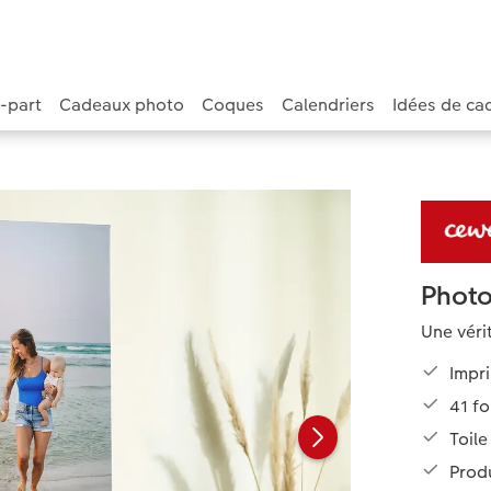
e-part
Cadeaux photo
Coques
Calendriers
Idées de ca
Photo 
Une véri
Impri
41 fo
Toile
Produ