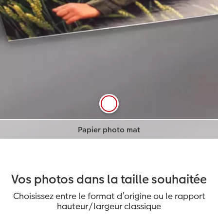
Papier photo brillant
Commandez en ligne
Papier photo mat
En savoir plus
En savoir plus
Commandez en ligne
Vos photos dans la taille souhaitée
Choisissez entre le format d’origine ou le rapport
hauteur/largeur classique