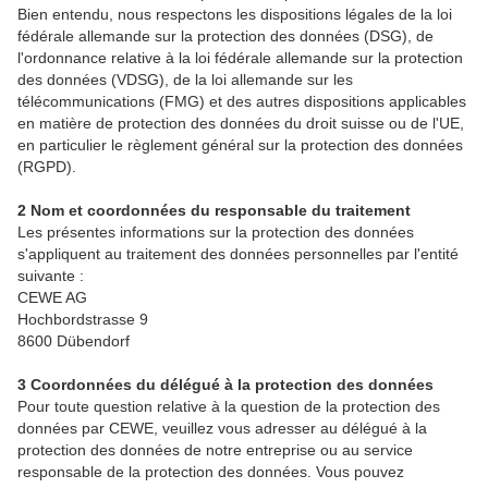
eaux
Étui personnalisé
Tirages photo sur papier recyclé
Affiche carte personnalisée
Autres occasions
Jeux
Coques en silicone
Calendriers muraux avec design
pour l’anniversaire
Mariage
Bien entendu, nous respectons les dispositions légales de la loi
fédérale allemande sur la protection des données (DSG), de
Pochette souvenirs
Poster premium
Pêle-mêle
Cartes à rabat
École et bureau
Coques en polycarbonate
Calendrier mural A4
Cadeaux de fête des mères
Livre de l’année
l'ordonnance relative à la loi fédérale allemande sur la protection
des données (VDSG), de la loi allemande sur les
télécommunications (FMG) et des autres dispositions applicables
LIVRE PHOTO CEWE Bébé
Lot de photos
hexxas
Cartes photo
Animaux de compagnie
Coques en cuir
Calendrier mural A4 Panorama
Cadeaux pour le départ
Témoignages
en matière de protection des données du droit suisse ou de l'UE,
 & App
en particulier le règlement général sur la protection des données
Couverture en cuir et en lin
Autocollants photo
Photo sous plexi
Cartes postales
Faber-Castell
Coques en bois
Calendrier mural A3
Cadeaux photo pour Pâques
(RGPD).
2 Nom et coordonnées du responsable du traitement
Premières étapes
Accessoires
Photo sur alu-dibond
Carte à l’unité
Tirages créatifs
Coques avec cordon
Calendrier de bureau carré
pour les jeunes mariés
Les présentes informations sur la protection des données
s'appliquent au traitement des données personnelles par l'entité
Possibilités de commande
Photo sur bois
Boîte cadeau photo
Avec design
Accessoires
pour l’EVJF
suivante :
CEWE AG
Exemples
Tableau photo Prestige
Idées de cadeaux
Hochbordstrasse 9
8600 Dübendorf
Témoignages clients
Photo sur carton mousse
Carte cadeau CEWE
3 Coordonnées du délégué à la protection des données
Pour toute question relative à la question de la protection des
Coffeetable Book «Art Collection»
Multi-déco
Boîte à friandises personnalisée
données par CEWE, veuillez vous adresser au délégué à la
protection des données de notre entreprise ou au service
responsable de la protection des données. Vous pouvez
Accessoires
Conseils décoration murale
Nouveautés