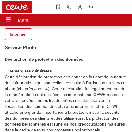
Menu
Menu
LIVRE PHOTO CEWE
Tirages photo
Décos murales
Faire-part
Cadeaux photo
Coques
Calendriers
Idées de cadeaux
Inspirations
Imprimer
 CEWE
Service Photo
Aperçu
Aperçu
Aperçu
Aperçu
Aperçu
Aperçu
Aperçu
Aperçu
Aperçu
Déclaration de protection des données
s
Formats
Tirages photo
Photo sur toile
Mariage
Puzzles photo
Coques Samsung
Calendriers muraux
pour grands-parents
Voyage & vacances
1 Remarques générales
Couvertures
Tirage photo encadré
Poster Premium
Naissance
Magnets photo
Coques Xiaomi
Calendriers de bureau
pour les amoureux
Idées de cadeaux
Cette déclaration de protection des données fait état de la nature
des informations qui sont collectées suite à l’utilisation du service
photo (ci-après «nous»). Cette déclaration fait également état de
to
Qualités de papier
Boîte photo souvenirs
Poster avec design
Anniversaire
Tasses & Mugs
Coques Huawei
Calendriers agendas
pour enfants
Décoration murale
la manière dont sont utilisées ces informations. CEWE respecte
votre vie privée. Toutes les données collectées servent à
Effets relief
Tirages créatifs
Cadres
Remerciements
Textiles
Coque biosourcée
Calendrier de cuisine
pour les meilleurs amis
Bébé
l'exécution des commandes et à améliorer notre offre. CEWE
attache une grande importance à la protection et à la sécurité
des données des clients et des utilisateurs. La protection des
Double page panoramique
Tirage photo mini
Porte-poster en bois
Invitations
Décoration
Frame Case
Agendas de poche
pour les amoureux des animaux
Conseils photo
données personnelles est l'une de nos préoccupations majeures
dans le cadre de tous nos processus opérationnels.