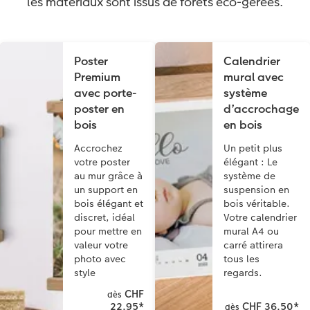
les matériaux sont issus de forêts éco-gérées.
Poster
Calendrier
Premium
mural avec
avec porte-
système
poster en
d’accrochage
bois
en bois
Accrochez
Un petit plus
votre poster
élégant : Le
au mur grâce à
système de
un support en
suspension en
bois élégant et
bois véritable.
discret, idéal
Votre calendrier
pour mettre en
mural A4 ou
valeur votre
carré attirera
photo avec
tous les
style
regards.
CHF
dès
22.95
*
CHF 36.50
*
dès