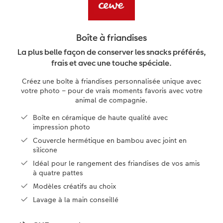
eaux
Étui personnalisé
Tirages photo sur papier recyclé
Affiche carte personnalisée
Autres occasions
Jeux
Coques en silicone
Calendriers muraux avec design
pour l’anniversaire
Mariage
Pochette souvenirs
Poster premium
Pêle-mêle
Cartes à rabat
École et bureau
Coques en polycarbonate
Calendrier mural A4
Cadeaux de fête des mères
Livre de l’année
Boîte à friandises
LIVRE PHOTO CEWE Bébé
Lot de photos
hexxas
Cartes photo
Animaux de compagnie
Coques en cuir
Calendrier mural A4 Panorama
Cadeaux pour le départ
Témoignages
La plus belle façon de conserver les snacks préférés,
 & App
frais et avec une touche spéciale.
Couverture en cuir et en lin
Autocollants photo
Photo sous plexi
Cartes postales
Faber-Castell
Coques en bois
Calendrier mural A3
Cadeaux photo pour Pâques
Créez une boîte à friandises personnalisée unique avec
votre photo – pour de vrais moments favoris avec votre
Premières étapes
Accessoires
Photo sur alu-dibond
Carte à l’unité
Tirages créatifs
Coques avec cordon
Calendrier de bureau carré
pour les jeunes mariés
animal de compagnie.
Boîte en céramique de haute qualité avec
Possibilités de commande
Photo sur bois
Boîte cadeau photo
Avec design
Accessoires
pour l’EVJF
impression photo
Couvercle hermétique en bambou avec joint en
Exemples
Tableau photo Prestige
Idées de cadeaux
silicone
Idéal pour le rangement des friandises de vos amis
Témoignages clients
Photo sur carton mousse
Carte cadeau CEWE
à quatre pattes
Modèles créatifs au choix
Coffeetable Book «Art Collection»
Multi-déco
Boîte à friandises personnalisée
Lavage à la main conseillé
Accessoires
Conseils décoration murale
Nouveautés