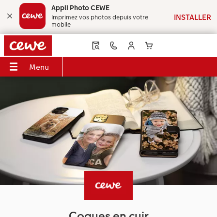
Appli Photo CEWE
Imprimez vos photos depuis votre
mobile
Menu
Menu
LIVRE PHOTO CEWE
Tirages photo
Décos murales
Faire-part
Cadeaux photo
Coques
Calendriers
Idées de cadeaux
Inspirations
 CEWE
Aperçu
Aperçu
Aperçu
Aperçu
Aperçu
Aperçu
Aperçu
Aperçu
Aperçu
s
Formats
Tirages photo
Photo sur toile
Mariage
Puzzles photo
Coques Samsung
Calendriers muraux
pour grands-parents
Voyage & vacances
Couvertures
Tirage photo encadré
Poster Premium
Naissance
Magnets photo
Coques Xiaomi
Calendriers de bureau
pour les amoureux
Idées de cadeaux
to
Qualités de papier
Boîte photo souvenirs
Poster avec design
Anniversaire
Tasses & Mugs
Coques Huawei
Calendriers agendas
pour enfants
Décoration murale
Effets relief
Tirages créatifs
Cadres
Remerciements
Textiles
Coque biosourcée
Calendrier de cuisine
pour les meilleurs amis
Bébé
Coques en cuir