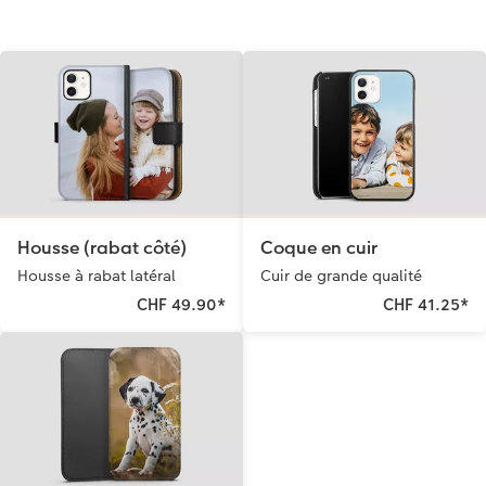
Coffeetable Book «Art Collection»
Multi-déco
Boîte à friandises personnalisée
Accessoires
Conseils décoration murale
Nouveautés
Accessoires
Housse (rabat côté)
Coque en cuir
Housse à rabat latéral
Cuir de grande qualité
CHF 49.90
*
CHF 41.25
*